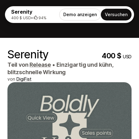
Serenity
Demo anzeigen
Versuchen
400 $ USD
•
94%
Serenity
400 $
USD
Teil von
Release
•
Einzigartig und kühn,
blitzschnelle Wirkung
von
DigiFist