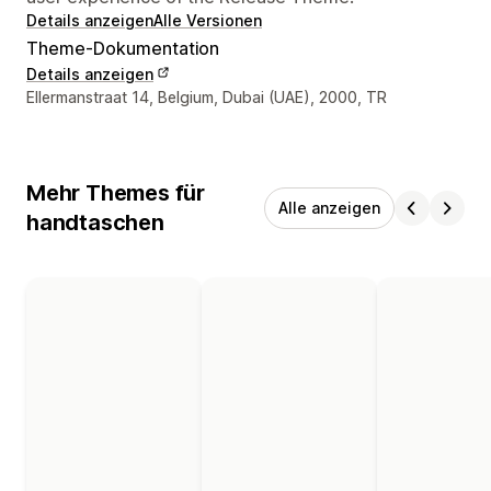
Details anzeigen
Alle Versionen
Theme-Dokumentation
Details anzeigen
Designer-Kontaktdaten
Ellermanstraat 14, Belgium, Dubai (UAE), 2000, TR
Mehr Themes für
Alle anzeigen
handtaschen