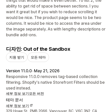
things that would make it even better. To list 2, the
ability to get rid of space between sections. I you
want it great but if you wish to reduce scrolling it
would be nice. The product page seems to be two
columns. It would be nice to access the area under
the image separately. As with lengthy descriptions or
bundle add-ons.
디자인: Out of the Sandbox
지원 받기
모든 테마
Version 11.0.0
•
May 21, 2026
Responsive 11.0.0 removes tag-based collection
filtering. Shopify's native Storefront Filters should be
used instead.
세부 정보 보기
모든 버전
테마 문서
세부 정보 보기
디자이너 연락처 세부 정보
329 Howe St., PMB 2066, Vancouver, BC, V6C 3N2, CA