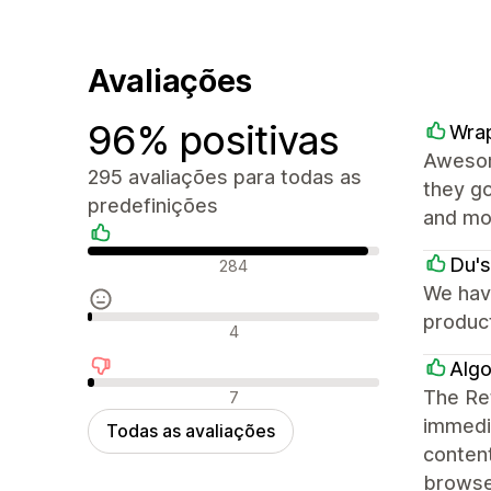
Avaliações
96% positivas
Wrap
Awesome
295 avaliações para todas as
they go
predefinições
and mor
Avaliações positivas
Du's
284
We have
produc
Avaliações neutras
4
Algo
Avaliações negativas
The Ret
7
immedia
Todas as avaliações
content
browse