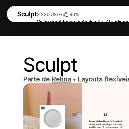
Sculpt
$ 220 USD
•
96%
Visão geral
Recursos
Avaliações
Atendimen
Sculpt
Parte de
Retina
•
Layouts flexívei