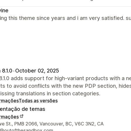
vine
ing this theme since years and i am very satisfied. s
 8.1.0
•
October 02, 2025
8.1.0 adds support for high-variant products with a
s to avoid conflicts with the new PDP section, hides
issing translations in section categories.
ormações
Todas as versões
ntação de temas
ormações
ções de contato do designer
e St., PMB 2066, Vancouver, BC, V6C 3N2, CA
t@outofthesandbox.com