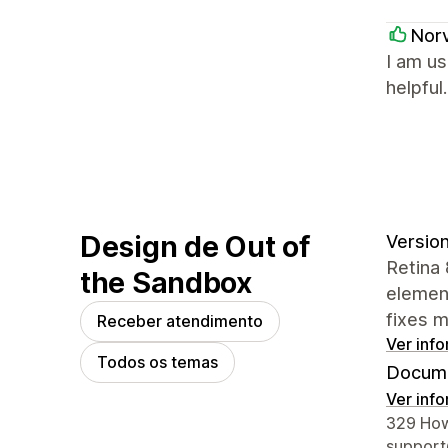
Nor
I am us
helpful.
Design de Out of
Version
Retina 
the Sandbox
element
fixes m
Receber atendimento
Ver inf
Todos os temas
Docume
Ver inf
Informa
329 How
suppor