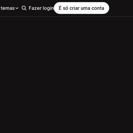
 temas
Fazer login
É só criar uma conta