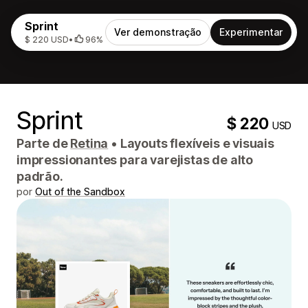
Sprint
Ver demonstração
Experimentar
$ 220 USD
•
96%
Sprint
$ 220
USD
Parte de
Retina
•
Layouts flexíveis e visuais
impressionantes para varejistas de alto
padrão.
por
Out of the Sandbox