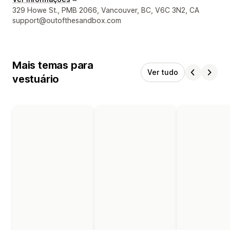
Informações de contato do designer
329 Howe St., PMB 2066, Vancouver, BC, V6C 3N2, CA
support@outofthesandbox.com
Mais temas para
Ver tudo
vestuário