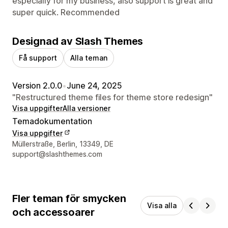
especially for my business, also support is great and
super quick. Recommended
Designad av Slash Themes
Få support
Alla teman
Version 2.0.0
•
June 24, 2025
"Restructured theme files for theme store redesign"
Visa uppgifter
Alla versioner
Temadokumentation
Visa uppgifter
Designerns kontaktuppgifter
Müllerstraße, Berlin, 13349, DE
support@slashthemes.com
Fler teman för smycken
Visa alla
och accessoarer