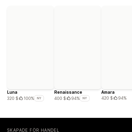
Luna
Renaissance
Amara
420 $
94%
320 $
100%
400 $
94%
NY
NY
SKAPADE FÖR HANDEL