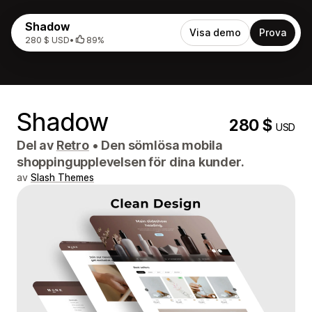
Shadow
Visa demo
Prova
280 $ USD
•
89%
Shadow
280 $
USD
Del av
Retro
•
Den sömlösa mobila
shoppingupplevelsen för dina kunder.
av
Slash Themes