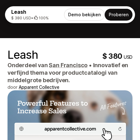
Leash
Demo bekijken
Proberen
$ 380 USD
•
100%
Leash
$ 380
USD
Onderdeel van
San Francisco
•
Innovatief en
verfijnd thema voor productcatalogi van
middelgrote bedrijven.
door
Apparent Collective