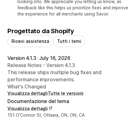
looking into. We appreciate you letting us know, as
feedback like this helps us prioritize fixes and improve
the experience for all merchants using Savor.
Progettato da Shopify
Ricevi assistenza
Tutti i temi
Version 4.1.3
•
July 16, 2026
Release Notes - Version 4.1.3
This release ships multiple bug fixes and
performance improvements.
What's Changed
Visualizza dettagli
Tutte le versioni
Documentazione del tema
Visualizza dettagli
Recapiti del designer
151 O’Connor St, Ottawa, ON, ON, CA