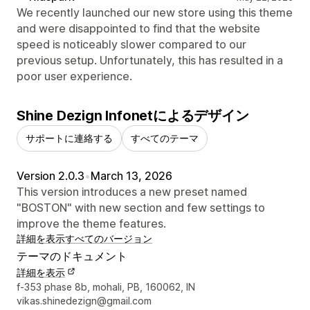
We recently launched our new store using this theme
and were disappointed to find that the website
speed is noticeably slower compared to our
previous setup. Unfortunately, this has resulted in a
poor user experience.
Shine Dezign Infonetによるデザイン
サポートに連絡する
すべてのテーマ
Version 2.0.3
•
March 13, 2026
This version introduces a new preset named
"BOSTON" with new section and few settings to
improve the theme features.
詳細を表示
すべてのバージョン
テーマのドキュメント
詳細を表示
デザイナーの連絡先情報
f-353 phase 8b, mohali, PB, 160062, IN
vikas.shinedezign@gmail.com