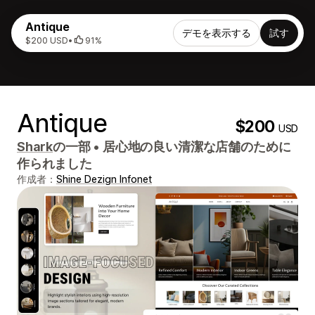
Antique
デモを表示する
試す
$200 USD
•
91%
Antique
$200
USD
Shark
の一部
•
居心地の良い清潔な店舗のために
作られました
作成者：
Shine Dezign Infonet