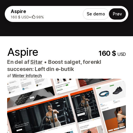
Aspire
Se demo
Prøv
160 $ USD
•
98%
Aspire
160 $
USD
En del af
Sitar
•
Boost salget, forenkl
succesen: Løft din e-butik
af
Winter Infotech