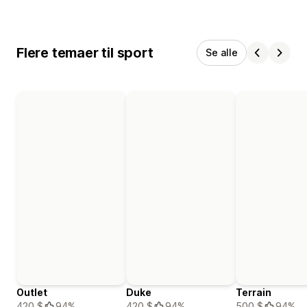
Flere temaer til sport
Se alle
Outlet
Duke
Terrain
420 $
94%
420 $
94%
500 $
94%