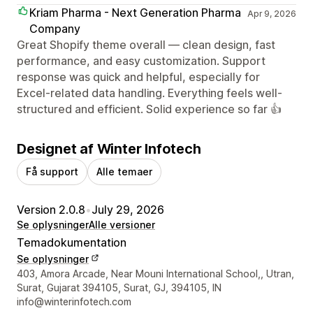
Kriam Pharma - Next Generation Pharma
Apr 9, 2026
Company
Great Shopify theme overall — clean design, fast
performance, and easy customization. Support
response was quick and helpful, especially for
Excel-related data handling. Everything feels well-
structured and efficient. Solid experience so far 👍
Designet af Winter Infotech
Få support
Alle temaer
Version 2.0.8
•
July 29, 2026
Se oplysninger
Alle versioner
Temadokumentation
Se oplysninger
Se kontaktoplysninger
403, Amora Arcade, Near Mouni International School,, Utran,
Surat, Gujarat 394105, Surat, GJ, 394105, IN
info@winterinfotech.com