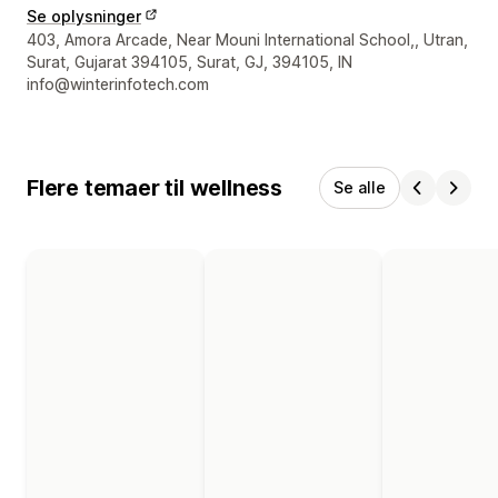
Se oplysninger
Se kontaktoplysninger
403, Amora Arcade, Near Mouni International School,, Utran,
Surat, Gujarat 394105, Surat, GJ, 394105, IN
info@winterinfotech.com
Flere temaer til wellness
Se alle