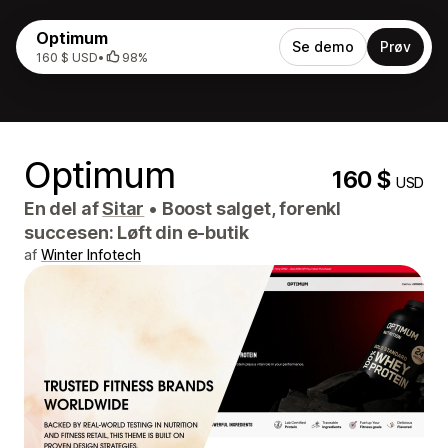
Optimum
Se demo
Prøv
160 $ USD
•
98%
Optimum
160 $
USD
En del af
Sitar
•
Boost salget, forenkl
succesen: Løft din e-butik
af
Winter Infotech