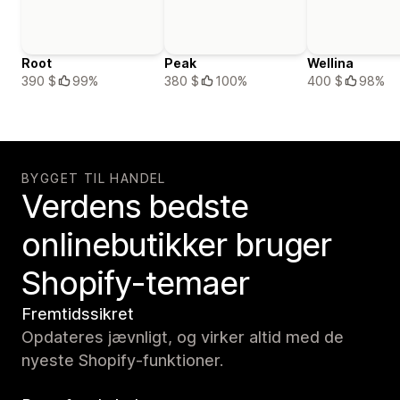
Root
Peak
Wellina
390 $
99%
380 $
100%
400 $
98%
BYGGET TIL HANDEL
Verdens bedste
onlinebutikker bruger
Shopify-temaer
Fremtidssikret
Opdateres jævnligt, og virker altid med de
nyeste Shopify-funktioner.