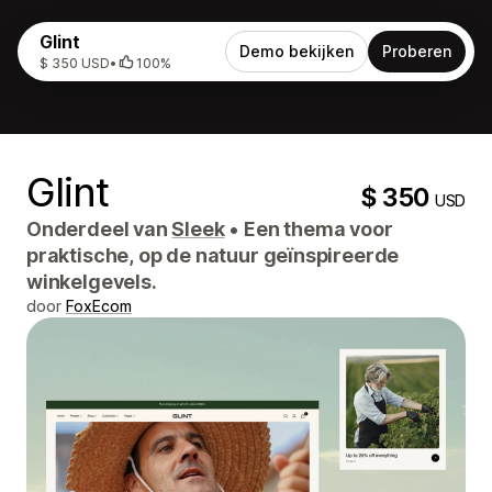
Glint
Demo bekijken
Proberen
$ 350 USD
•
100%
Glint
$ 350
USD
Onderdeel van
Sleek
•
Een thema voor
praktische, op de natuur geïnspireerde
winkelgevels.
door
FoxEcom