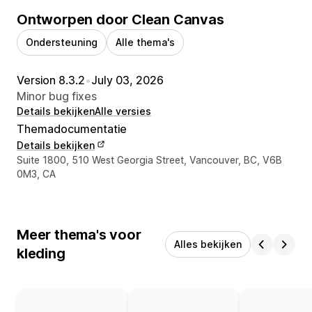
Ontworpen door Clean Canvas
Ondersteuning
Alle thema's
Version 8.3.2
•
July 03, 2026
Minor bug fixes
Details bekijken
Alle versies
Themadocumentatie
Details bekijken
Contactgegevens ontwerper
Suite 1800, 510 West Georgia Street, Vancouver, BC, V6B
0M3, CA
Meer thema's voor
Alles bekijken
kleding