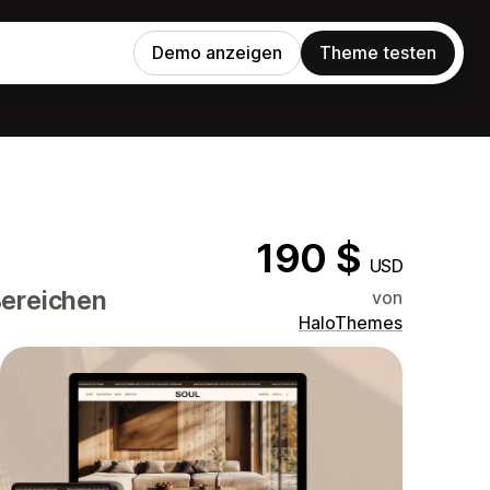
Demo anzeigen
Theme testen
190 $
USD
Bereichen
von
HaloThemes