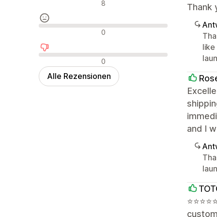
Positive Bewertungen
8
Thank 
Ant
Neutrale Bewertungen
0
Tha
lik
lau
Negative Bewertungen
0
Alle Rezensionen
Ros
Excelle
shippin
immedia
and I w
Ant
Tha
lau
TOT
⭐⭐⭐⭐⭐ E
custome