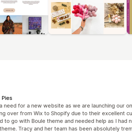
 Pies
 a need for a new website as we are launching our o
ng over from Wix to Shopify due to their excellent c
d to go with Boule theme and needed help as I had n
 theme. Tracy and her team has been absolutely trem