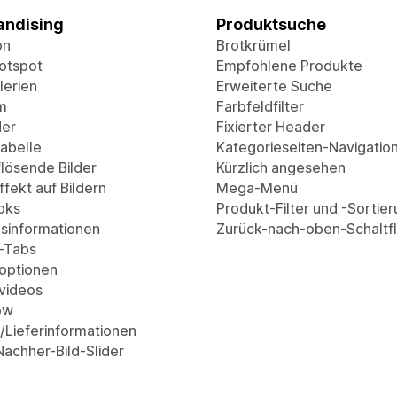
ndising
Produktsuche
on
Brotkrümel
Hotspot
Empfohlene Produkte
lerien
Erweiterte Suche
m
Farbfeldfilter
der
Fixierter Header
abelle
Kategorieseiten-Navigatio
lösende Bilder
Kürzlich angesehen
fekt auf Bildern
Mega-Menü
oks
Produkt-Filter und -Sortie
sinformationen
Zurück-nach-oben-Schaltf
-Tabs
optionen
videos
ow
/Lieferinformationen
Nachher-Bild-Slider