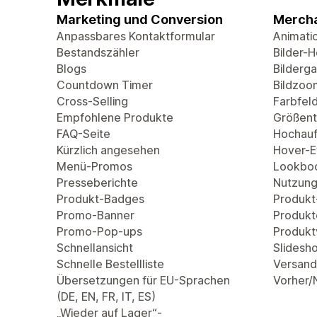
Marketing und Conversion
Mercha
Anpassbares Kontaktformular
Animati
Bestandszähler
Bilder-
Blogs
Bilderga
Countdown Timer
Bildzoo
Cross-Selling
Farbfel
Empfohlene Produkte
Größent
FAQ-Seite
Hochauf
Kürzlich angesehen
Hover-Ef
Menü-Promos
Lookbo
Presseberichte
Nutzung
Produkt-Badges
Produkt
Promo-Banner
Produkt
Promo-Pop-ups
Produkt
Schnellansicht
Slidesh
Schnelle Bestellliste
Versand
Übersetzungen für EU-Sprachen
Vorher/
(DE, EN, FR, IT, ES)
„Wieder auf Lager“-