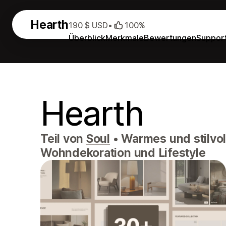
Hearth
190 $ USD
•
100%
Überblick
Merkmale
Bewertungen
Suppor
Hearth
Teil von
Soul
•
Warmes und stilvo
Wohndekoration und Lifestyle