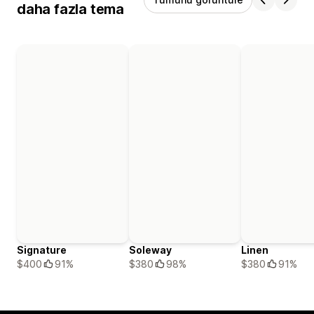
daha fazla tema
Signature
Soleway
Linen
$400
91%
$380
98%
$380
91%