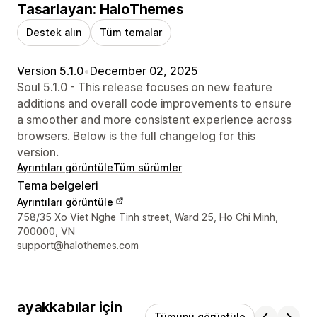
Tasarlayan: HaloThemes
Destek alın
Tüm temalar
Version 5.1.0
•
December 02, 2025
Soul 5.1.0 - This release focuses on new feature
additions and overall code improvements to ensure
a smoother and more consistent experience across
browsers. Below is the full changelog for this
version.
Ayrıntıları görüntüle
Tüm sürümler
Tema belgeleri
Ayrıntıları görüntüle
Tasarımcı iletişim bilgileri
758/35 Xo Viet Nghe Tinh street, Ward 25, Ho Chi Minh,
700000, VN
support@halothemes.com
ayakkabılar için
Tümünü görüntüle