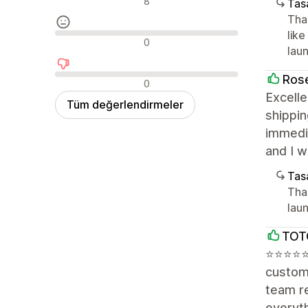
8
Tasa
Tha
lik
Nötr değerlendirmeler
0
lau
Ros
Olumsuz değerlendirmeler
0
Excelle
Tüm değerlendirmeler
shippin
immedia
and I w
Tasa
Tha
lau
TOT
⭐⭐⭐⭐⭐ E
custome
team r
everyth