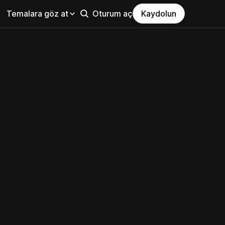
Temalara göz at
Oturum aç
Kaydolun