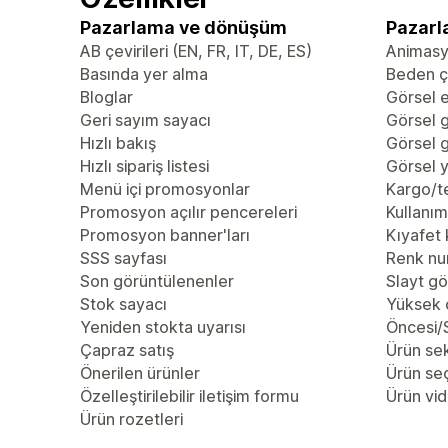
Pazarlama ve dönüşüm
Pazarl
AB çevirileri (EN, FR, IT, DE, ES)
Animas
Basında yer alma
Beden çi
Bloglar
Görsel e
Geri sayım sayacı
Görsel g
Hızlı bakış
Görsel g
Hızlı sipariş listesi
Görsel y
Menü içi promosyonlar
Kargo/te
Promosyon açılır pencereleri
Kullanım 
Promosyon banner'ları
Kıyafet 
SSS sayfası
Renk nu
Son görüntülenenler
Slayt gö
Stok sayacı
Yüksek 
Yeniden stokta uyarısı
Öncesi/S
Çapraz satış
Ürün se
Önerilen ürünler
Ürün se
Özelleştirilebilir iletişim formu
Ürün vid
Ürün rozetleri