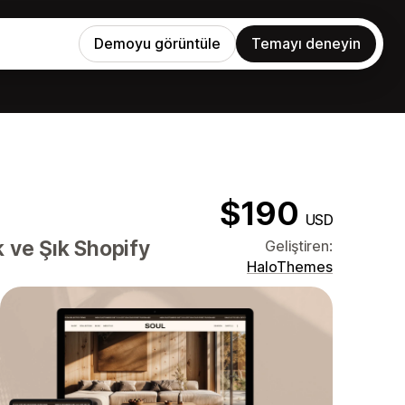
Demoyu görüntüle
Temayı deneyin
$190
USD
 ve Şık Shopify
Geliştiren:
HaloThemes