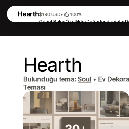
Hearth
$190 USD
•
100%
Genel Bakış
Özellikler
Değerlendirmeler
D
Hearth
Bulunduğu tema:
Soul
•
Ev Dekoras
Teması