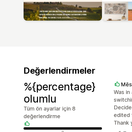
Değerlendirmeler
%{percentage}
Mēs
Was in
olumlu
switchi
Decide
Tüm ön ayarlar için 8
edited
değerlendirme
Thank 
Olumlu değerlendirmeler