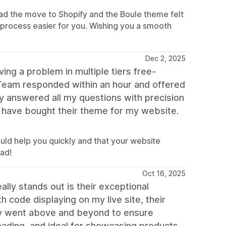
lad the move to Shopify and the Boule theme felt
 process easier for you. Wishing you a smooth
Dec 2, 2025
ing a problem in multiple tiers free-
 Team responded within an hour and offered
y answered all my questions with precision
I have bought their theme for my website.
uld help you quickly and that your website
ad!
Oct 16, 2025
ly stands out is their exceptional
 code displaying on my live site, their
ey went above and beyond to ensure
oading, and ideal for showcasing products.