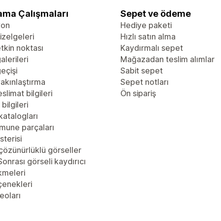
ama Çalışmaları
Sepet ve ödeme
yon
Hediye paketi
zelgeleri
Hızlı satın alma
tkin noktası
Kaydırmalı sepet
alerileri
Mağazadan teslim alımlar
eçişi
Sabit sepet
akınlaştırma
Sepet notları
slimat bilgileri
Ön sipariş
bilgileri
katalogları
mune parçaları
sterisi
çözünürlüklü görseller
onrası görseli kaydırıcı
kmeleri
çenekleri
eoları