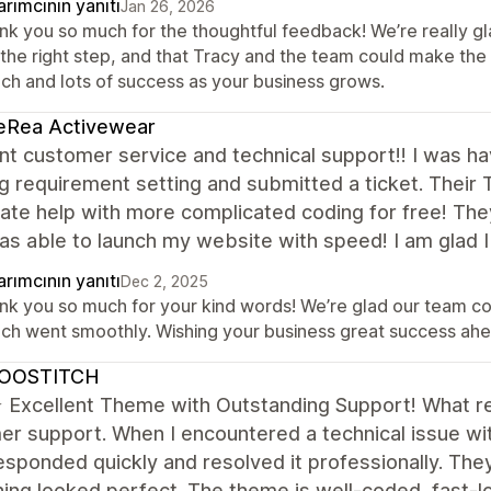
rımcının yanıtı
Jan 26, 2026
nk you so much for the thoughtful feedback! We’re really g
e the right step, and that Tracy and the team could make the
nch and lots of success as your business grows.
eRea Activewear
nt customer service and technical support!! I was hav
g requirement setting and submitted a ticket. Their
te help with more complicated coding for free! The
as able to launch my website with speed! I am glad 
rımcının yanıtı
Dec 2, 2025
nk you so much for your kind words! We’re glad our team co
nch went smoothly. Wishing your business great success ahe
OOSTITCH
xcellent Theme with Outstanding Support! What real
r support. When I encountered a technical issue with
esponded quickly and resolved it professionally. Th
ing looked perfect. The theme is well-coded, fast-l