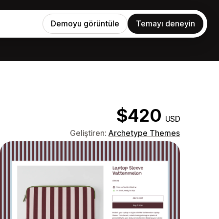
Demoyu görüntüle
Temayı deneyin
$420
USD
Geliştiren:
Archetype Themes