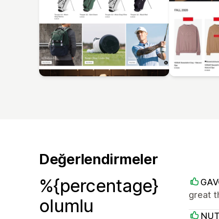
Değerlendirmeler
%{percentage}
GAV
great 
olumlu
NU