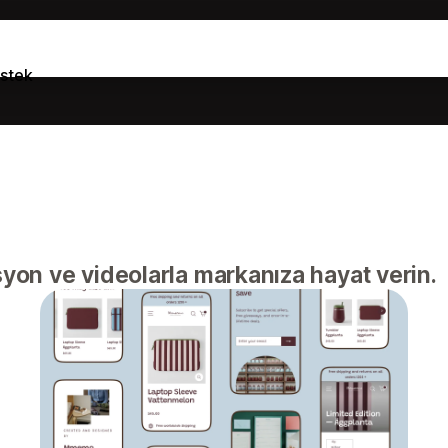
stek
on ve videolarla markanıza hayat verin.