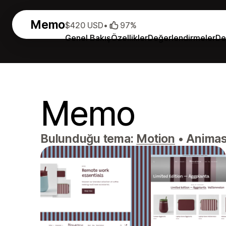
Memo
$420 USD
•
97%
Genel Bakış
Özellikler
Değerlendirmeler
De
Memo
Bulunduğu tema:
Motion
•
Animasy