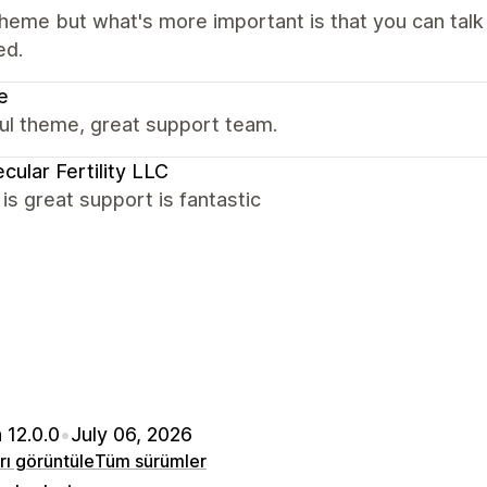
heme but what's more important is that you can talk
ed.
e
ul theme, great support team.
cular Fertility LLC
s great support is fantastic
 12.0.0
•
July 06, 2026
arı görüntüle
Tüm sürümler