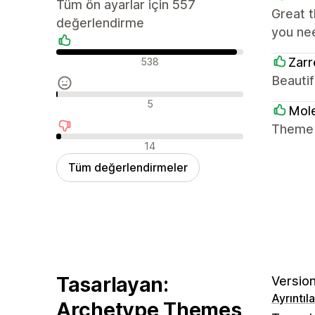
Tüm ön ayarlar için 557
Great t
değerlendirme
you ne
Olumlu değerlendirmeler
Zarr
538
Beautif
Nötr değerlendirmeler
5
Mole
Theme i
Olumsuz değerlendirmeler
14
Tüm değerlendirmeler
Tasarlayan:
Version
Ayrıntıl
Archetype Themes