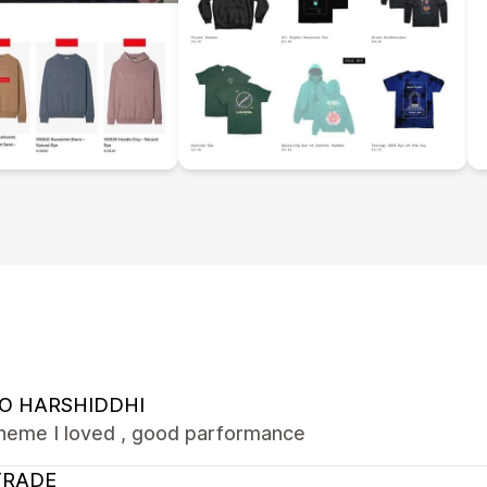
O HARSHIDDHI
theme I loved , good parformance
TRADE