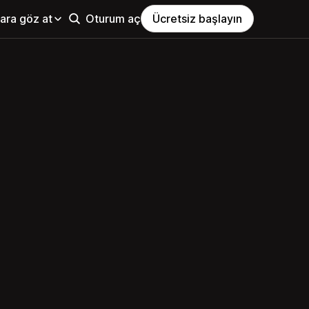
ara göz at
Oturum aç
Ücretsiz başlayın