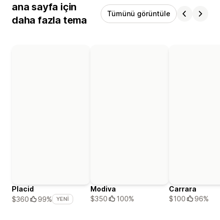
ana sayfa için
Tümünü görüntüle
daha fazla tema
Placid
Modiva
Carrara
$350
100%
$100
96%
$360
99%
YENI