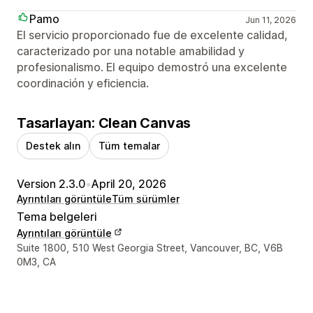
Pamo
Jun 11, 2026
El servicio proporcionado fue de excelente calidad,
caracterizado por una notable amabilidad y
profesionalismo. El equipo demostró una excelente
coordinación y eficiencia.
Tasarlayan: Clean Canvas
Destek alın
Tüm temalar
Version 2.3.0
•
April 20, 2026
Ayrıntıları görüntüle
Tüm sürümler
Tema belgeleri
Ayrıntıları görüntüle
Tasarımcı iletişim bilgileri
Suite 1800, 510 West Georgia Street, Vancouver, BC, V6B
0M3, CA