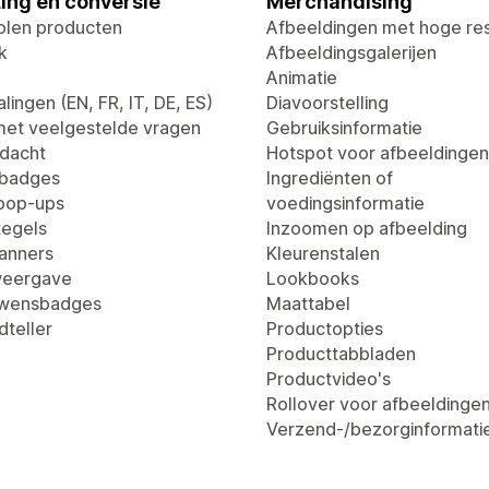
ing en conversie
Merchandising
len producten
Afbeeldingen met hoge res
k
Afbeeldingsgalerijen
Animatie
lingen (EN, FR, IT, DE, ES)
Diavoorstelling
met veelgestelde vragen
Gebruiksinformatie
dacht
Hotspot voor afbeeldingen
tbadges
Ingrediënten of
pop-ups
voedingsinformatie
egels
Inzoomen op afbeelding
anners
Kleurenstalen
weergave
Lookbooks
uwensbadges
Maattabel
dteller
Productopties
Producttabbladen
Productvideo's
Rollover voor afbeeldinge
Verzend-/bezorginformati