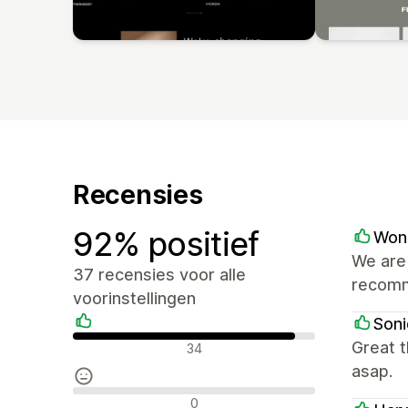
Recensies
92% positief
Won
We are 
37 recensies voor alle
recom
voorinstellingen
Soni
Positieve recensies
Great 
34
asap.
Neutrale recensies
0