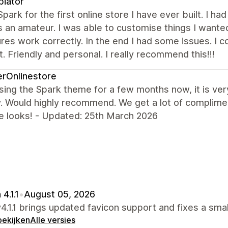
iator
Spark for the first online store I have ever built. I ha
 an amateur. I was able to customise things I wanted 
ures work correctly. In the end I had some issues. I 
. Friendly and personal. I really recommend this!!!
erOnlinestore
sing the Spark theme for a few months now, it is ver
ly. Would highly recommend. We get a lot of compli
e looks! - Updated: 25th March 2026
4.1.1
•
August 05, 2026
4.1.1 brings updated favicon support and fixes a small
bekijken
Alle versies