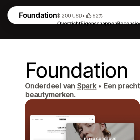
Foundation
$ 200 USD
•
92%
Overzicht
Eigenschappen
Recensie
Foundation
Onderdeel van
Spark
•
Een prachti
beautymerken.