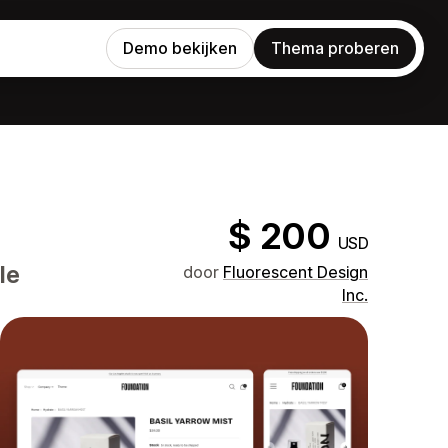
Demo bekijken
Thema proberen
$ 200
USD
le
door
Fluorescent Design
Inc.