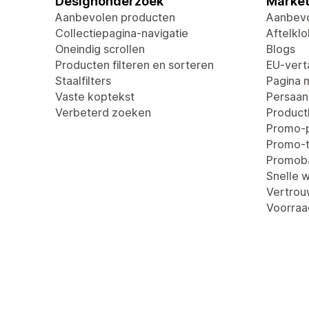
Designonderzoek
Market
Aanbevolen producten
Aanbevo
Collectiepagina-navigatie
Aftelklo
Oneindig scrollen
Blogs
Producten filteren en sorteren
EU-verta
Staalfilters
Pagina 
Vaste koptekst
Persaan
Verbeterd zoeken
Produc
Promo-
Promo-t
Promob
Snelle 
Vertro
Voorraa