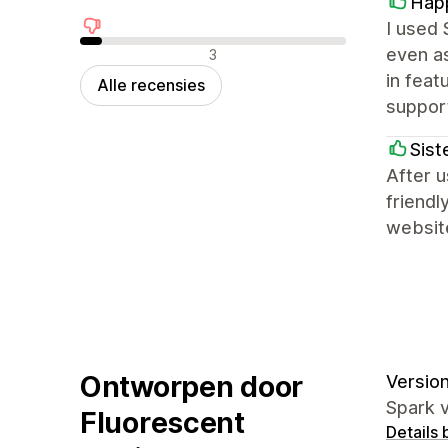
Happ
I used 
Negatieve recensies
even as
3
in feat
Alle recensies
support
Sist
After u
friend
websit
Ontworpen door
Version 
Spark v
Fluorescent
Details 