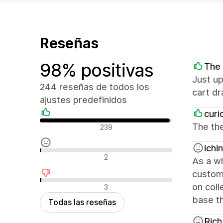
Reseñas
98% positivas
The 
Just up
244 reseñas de todos los
cart d
ajustes predefinidos
curi
Reseñas positivas
The the
239
ichi
Reseñas neutras
2
As a wh
customi
Reseñas negativas
on coll
3
base th
Todas las reseñas
Rich