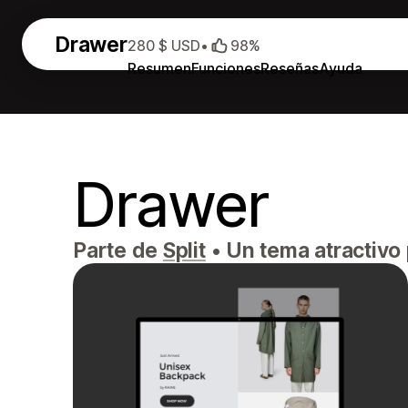
Drawer
280 $ USD
•
98%
Resumen
Funciones
Reseñas
Ayuda
Drawer
Parte de
Split
•
Un tema atractivo 