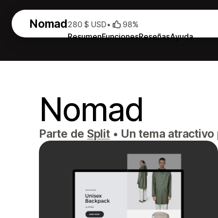
Nomad
280 $ USD
•
98%
Resumen
Funciones
Reseñas
Ayuda
Nomad
Parte de
Split
•
Un tema atractivo 