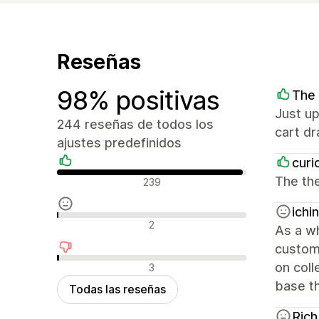
Reseñas
98% positivas
The 
Just up
244 reseñas de todos los
cart d
ajustes predefinidos
curi
Reseñas positivas
The the
239
ichi
Reseñas neutras
2
As a wh
customi
Reseñas negativas
on coll
3
base th
Todas las reseñas
Rich