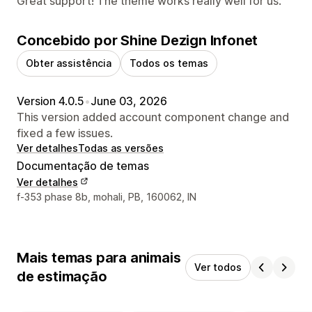
Great support! The theme works really well for us.
Concebido por Shine Dezign Infonet
Obter assistência
Todos os temas
Version 4.0.5
•
June 03, 2026
This version added account component change and
fixed a few issues.
Ver detalhes
Todas as versões
Documentação de temas
Ver detalhes
Detalhes de contacto do designer
f-353 phase 8b, mohali, PB, 160062, IN
Mais temas para animais
Ver todos
de estimação