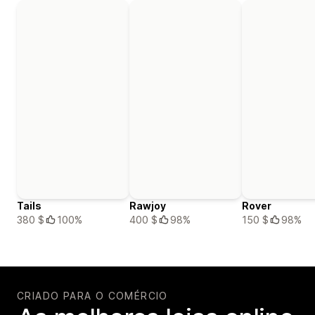
Tails
Rawjoy
Rover
380 $
100%
400 $
98%
150 $
98%
CRIADO PARA O COMÉRCIO