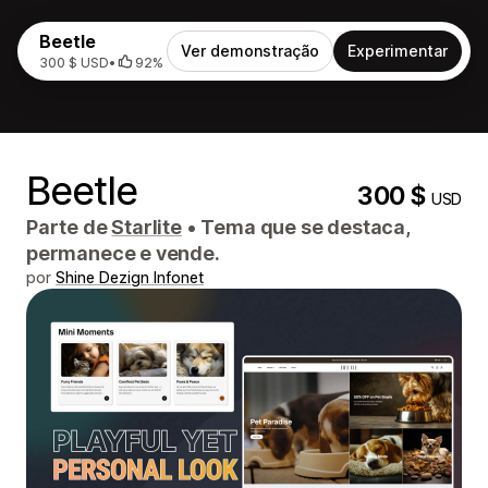
Beetle
Ver demonstração
Experimentar
300 $ USD
•
92%
Beetle
300 $
USD
Parte de
Starlite
•
Tema que se destaca,
permanece e vende.
por
Shine Dezign Infonet