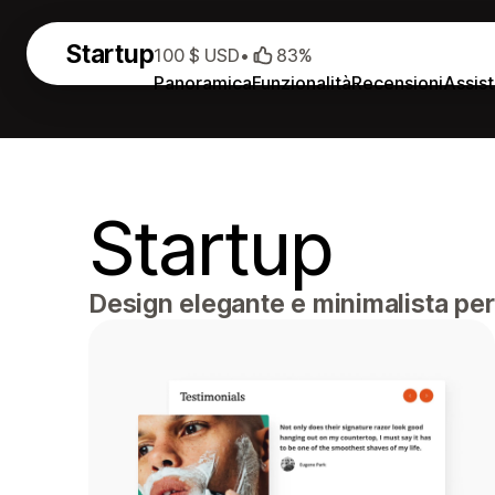
Startup
100 $ USD
•
83%
Panoramica
Funzionalità
Recensioni
Assis
Startup
Design elegante e minimalista per s