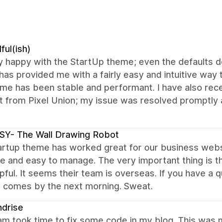
ful(ish)
y happy with the StartUp theme; even the defaults d
as provided me with a fairly easy and intuitive way t
eme has been stable and performant. I have also rec
t from Pixel Union; my issue was resolved promptly 
SY- The Wall Drawing Robot
artup theme has worked great for our business web
le and easy to manage. The very important thing is th
pful. It seems their team is overseas. If you have a 
 comes by the next morning. Sweat.
drise
am took time to fix some code in my blog. This was 