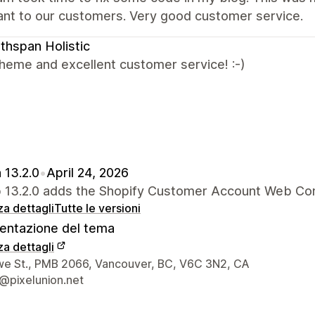
ant to our customers. Very good customer service.
thspan Holistic
heme and excellent customer service! :-)
 13.2.0
•
April 24, 2026
p 13.2.0 adds the Shopify Customer Account Web C
za dettagli
Tutte le versioni
ntazione del tema
za dettagli
 del designer
e St., PMB 2066, Vancouver, BC, V6C 3N2, CA
@pixelunion.net