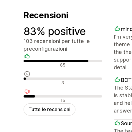
Recensioni
83% positive
mind
I'm ver
103 recensioni per tutte le
theme h
preconfigurazioni
the th
suppor
Recensioni positive
85
detail.
BOT
Recensioni neutrali
3
The St
is stab
Recensioni negative
15
and hel
Tutte le recensioni
answer
Soun
The te