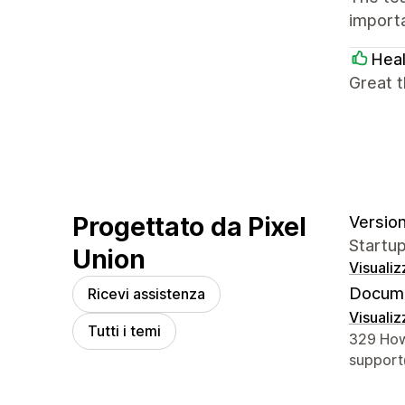
import
Heal
Great t
Progettato da Pixel
Version
Startu
Union
Visualiz
Docume
Ricevi assistenza
Visualiz
Tutti i temi
Recapiti
329 How
support