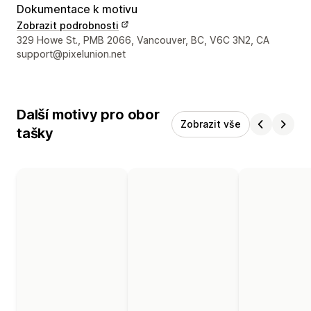
Dokumentace k motivu
Zobrazit podrobnosti
Kontaktní údaje designéra
329 Howe St., PMB 2066, Vancouver, BC, V6C 3N2, CA
support@pixelunion.net
Další motivy pro obor
Zobrazit vše
tašky