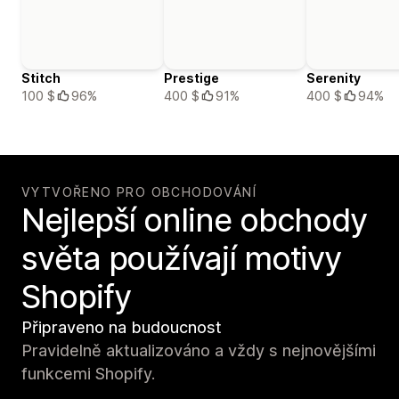
Stitch
Prestige
Serenity
100 $
96%
400 $
91%
400 $
94%
VYTVOŘENO PRO OBCHODOVÁNÍ
Nejlepší online obchody
světa používají motivy
Shopify
Připraveno na budoucnost
Pravidelně aktualizováno a vždy s nejnovějšími
funkcemi Shopify.