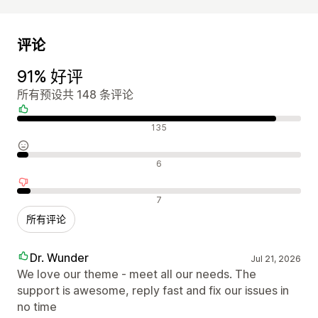
评论
91% 好评
所有预设共 148 条评论
好评
135
中评
6
差评
7
所有评论
Dr. Wunder
Jul 21, 2026
We love our theme - meet all our needs. The
support is awesome, reply fast and fix our issues in
no time