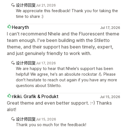
设计师回复
Jul 21, 2026
We appreciate this feedback! Thank you for taking the
time to share :)
Hearyth
Jul 17, 2026
I can't recommend Nhele and the Fluorescent theme
team enough. I've been building with the Stiletto
theme, and their support has been timely, expert,
and just genuinely friendly to work with.
设计师回复
Jul 17, 2026
We are happy to hear that Nhele's support has been
helpful! We agree, he's an absolute rockstar 💪 Please
don't hesitate to reach out again if you have any more
questions about Stiletto.
rikiki. Grafik & Produkt
Jul 15, 2026
Great theme and even better support. :-) Thanks
alot!
设计师回复
Jul 15, 2026
Thank you so much for the feedback!