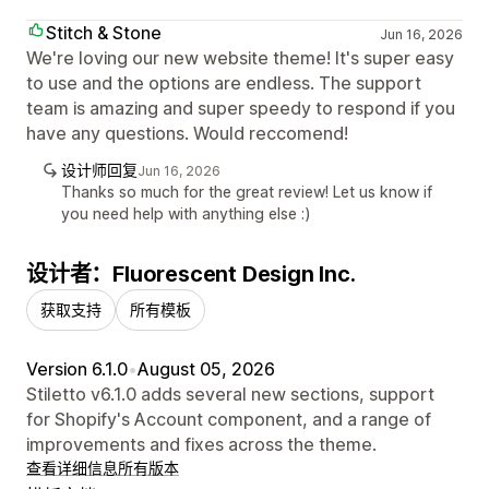
Stitch & Stone
Jun 16, 2026
We're loving our new website theme! It's super easy
to use and the options are endless. The support
team is amazing and super speedy to respond if you
have any questions. Would reccomend!
设计师回复
Jun 16, 2026
Thanks so much for the great review! Let us know if
you need help with anything else :)
设计者：Fluorescent Design Inc.
获取支持
所有模板
Version 6.1.0
•
August 05, 2026
Stiletto v6.1.0 adds several new sections, support
for Shopify's Account component, and a range of
improvements and fixes across the theme.
查看详细信息
所有版本