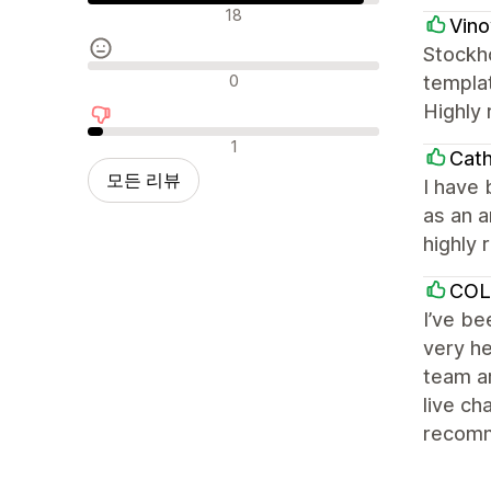
긍정적인 리뷰
18
Vin
Stockho
중립적인 리뷰
0
templat
Highly
부정적인 리뷰
1
Cath
모든 리뷰
I have 
as an a
highly
COL
I’ve b
very he
team ar
live ch
recom