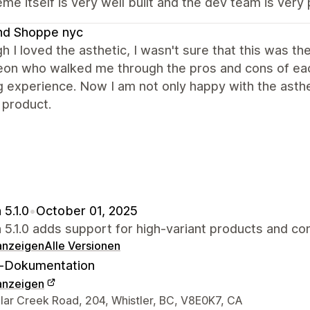
me itself is very well built and the dev team is very 
nd Shoppe nyc
h I loved the asthetic, I wasn't sure that this was t
on who walked me through the pros and cons of each
g experience. Now I am not only happy with the asthet
 product.
 5.1.0
•
October 01, 2025
 5.1.0 adds support for high-variant products and co
 anzeigen
Alle Versionen
-Dokumentation
 anzeigen
r-Kontaktdaten
llar Creek Road, 204, Whistler, BC, V8E0K7, CA