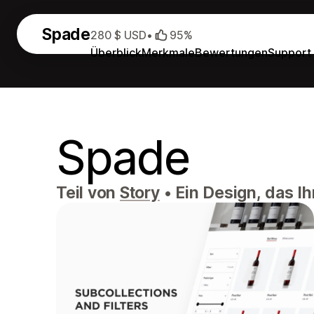
Spade
280 $ USD
•
95%
Überblick
Merkmale
Bewertungen
Support
Spade
Teil von
Story
•
Ein Design, das I