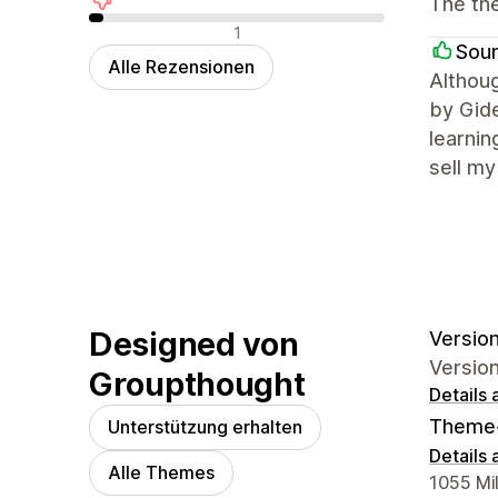
The the
Negative Bewertungen
1
Sou
Alle Rezensionen
Althoug
by Gide
learnin
sell my
Designed von
Version
Version
Groupthought
Details
Theme
Unterstützung erhalten
Details
Alle Themes
Designe
1055 Mi