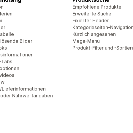
on
Empfohlene Produkte
lerien
Erweiterte Suche
m
Fixierter Header
der
Kategorieseiten-Navigatio
abelle
Kürzlich angesehen
lösende Bilder
Mega-Menü
oks
Produkt-Filter und -Sortie
sinformationen
-Tabs
optionen
videos
ow
/Lieferinformationen
 oder Nährwertangaben