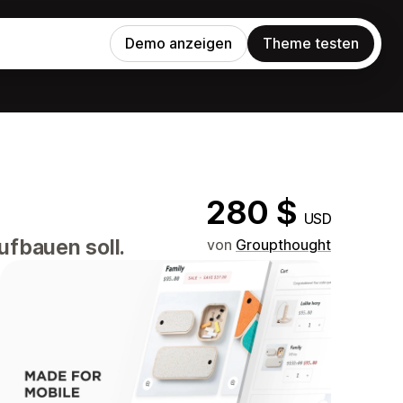
Demo anzeigen
Theme testen
280 $
USD
ufbauen soll.
von
Groupthought