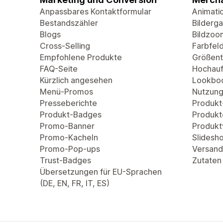
Anpassbares Kontaktformular
Animati
Bestandszähler
Bilderga
Blogs
Bildzoo
Cross-Selling
Farbfel
Empfohlene Produkte
Größent
FAQ-Seite
Hochauf
Kürzlich angesehen
Lookbo
Menü-Promos
Nutzung
Presseberichte
Produkt
Produkt-Badges
Produkt
Promo-Banner
Produkt
Promo-Kacheln
Slidesh
Promo-Pop-ups
Versand
Trust-Badges
Zutaten
Übersetzungen für EU-Sprachen
(DE, EN, FR, IT, ES)