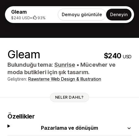
Gleam
Demoyu görüntüle
Deneyin
$240 USD
•
93%
Gleam
$240
USD
Bulunduğu tema:
Sunrise
•
Mücevher ve
moda butikleri için şık tasarım.
Geliştiren:
Rawsterne Web Design & Illustration
NELER DAHIL?
Özellikler
Pazarlama ve dönüşüm