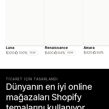
Luna
Renaissance
Amara
$420
94%
$320
100%
$400
94%
YENI
YENI
TICARET IÇIN TASARLANDI
Dünyanın en iyi online
mağazaları Shopify
temalarını kullanıyor