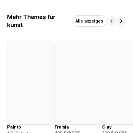
Mehr Themes für
Alle anzeigen
kunst
Painto
Framia
Clay
400 $
98%
300 $
98%