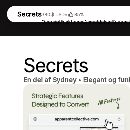
Secrets
380 $ USD
•
85%
Oversigt
Funktioner
Anmeldelser
Suppor
Secrets
En del af
Sydney
•
Elegant og fun