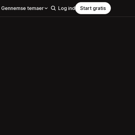
Gennemse temaer
Log ind
Start gratis