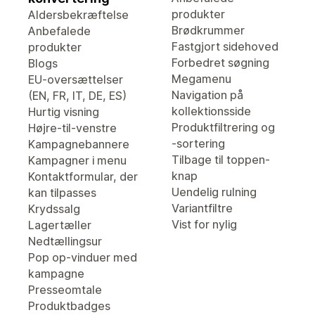
produkter
Aldersbekræftelse
Brødkrummer
Anbefalede
Fastgjort sidehoved
produkter
Forbedret søgning
Blogs
Megamenu
EU-oversættelser
Navigation på
(EN, FR, IT, DE, ES)
kollektionsside
Hurtig visning
Produktfiltrering og
Højre-til-venstre
-sortering
Kampagnebannere
Tilbage til toppen-
Kampagner i menu
knap
Kontaktformular, der
Uendelig rulning
kan tilpasses
Variantfiltre
Krydssalg
Vist for nylig
Lagertæller
Nedtællingsur
Pop op-vinduer med
kampagne
Presseomtale
Produktbadges