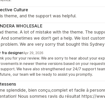
ective Culture
this theme, and the support was helpful.
NDERA WHOLESALE
d theme. A lot of mistake with the theme. The suppor
 And sometimes we don't get a help. We lost custom
f problem. We are very sorry that bought this Sydne
r fra designer
Apr 29, 2026
nk you for your review. We are sorry to hear about your e
rovements in newer theme versions based on your requests
 support. We have also strengthened our 24/7 support team t
future, our team will be ready to assist you promptly.
ntessens
e splendide, bien conçu,complet et facile à personn
ntation! Nous sommes ravis du résultat https://www