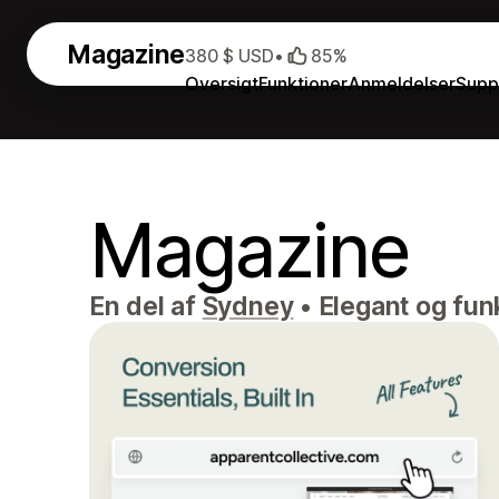
Magazine
380 $ USD
•
85%
Oversigt
Funktioner
Anmeldelser
Supp
Magazine
En del af
Sydney
•
Elegant og fun