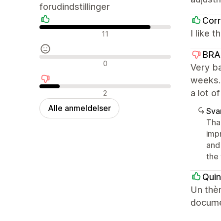
forudindstillinger
Corr
Positive anmeldelser
I like 
11
BRA
Neutrale anmeldelser
0
Very ba
weeks.
Negative anmeldelser
a lot o
2
Alle anmeldelser
Sva
Tha
imp
and
the 
Qui
Un thèm
docume