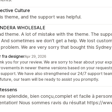
ective Culture
this theme, and the support was helpful.
NDERA WHOLESALE
d theme. A lot of mistake with the theme. The suppor
 And sometimes we don't get a help. We lost custom
f problem. We are very sorry that bought this Sydne
r fra designer
Apr 29, 2026
nk you for your review. We are sorry to hear about your e
rovements in newer theme versions based on your requests
 support. We have also strengthened our 24/7 support team t
future, our team will be ready to assist you promptly.
ntessens
e splendide, bien conçu,complet et facile à personn
ntation! Nous sommes ravis du résultat https://www