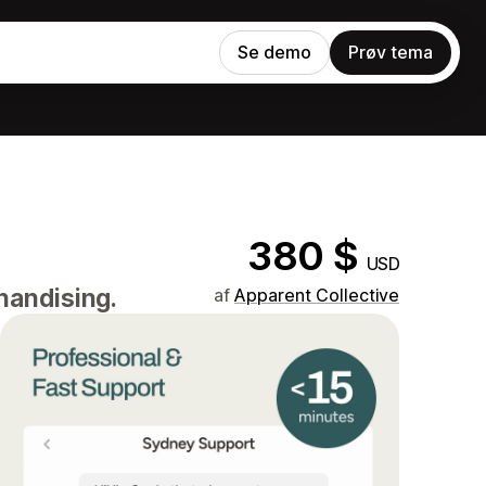
Se demo
Prøv tema
380 $
USD
handising.
af
Apparent Collective