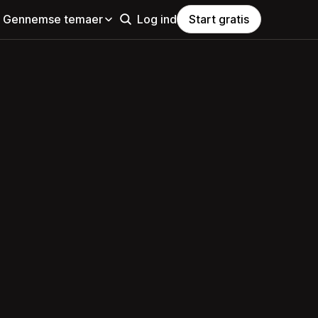
Gennemse temaer
Log ind
Start gratis