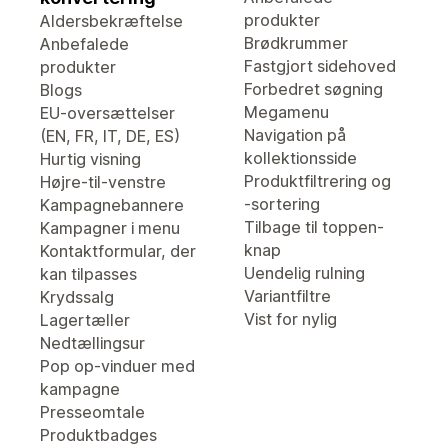
produkter
Aldersbekræftelse
Brødkrummer
Anbefalede
Fastgjort sidehoved
produkter
Forbedret søgning
Blogs
Megamenu
EU-oversættelser
Navigation på
(EN, FR, IT, DE, ES)
kollektionsside
Hurtig visning
Produktfiltrering og
Højre-til-venstre
-sortering
Kampagnebannere
Tilbage til toppen-
Kampagner i menu
knap
Kontaktformular, der
Uendelig rulning
kan tilpasses
Variantfiltre
Krydssalg
Vist for nylig
Lagertæller
Nedtællingsur
Pop op-vinduer med
kampagne
Presseomtale
Produktbadges