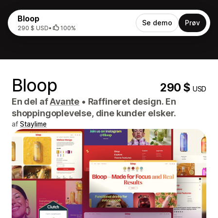
Bloop
Se demo
Prøv
290 $ USD
•
100%
Bloop
290 $
USD
En del af
Avante
•
Raffineret design. En
shoppingoplevelse, dine kunder elsker.
af
Staylime