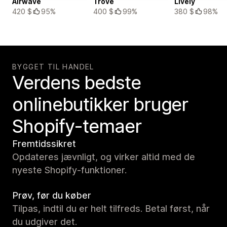
Airwave
Trove
Lively
420 $
95%
400 $
99%
380 $
98%
BYGGET TIL HANDEL
Verdens bedste
onlinebutikker bruger
Shopify-temaer
Fremtidssikret
Opdateres jævnligt, og virker altid med de
nyeste Shopify-funktioner.
Prøv, før du køber
Tilpas, indtil du er helt tilfreds. Betal først, når
du udgiver det.