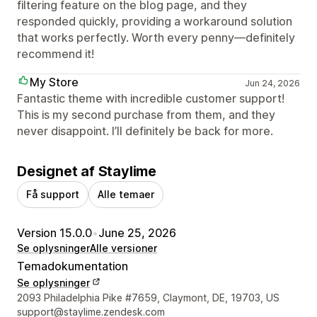
filtering feature on the blog page, and they
responded quickly, providing a workaround solution
that works perfectly. Worth every penny—definitely
recommend it!
My Store
Jun 24, 2026
Fantastic theme with incredible customer support!
This is my second purchase from them, and they
never disappoint. I’ll definitely be back for more.
Designet af Staylime
Få support
Alle temaer
Version 15.0.0
•
June 25, 2026
Se oplysninger
Alle versioner
Temadokumentation
Se oplysninger
Se kontaktoplysninger
2093 Philadelphia Pike #7659, Claymont, DE, 19703, US
support@staylime.zendesk.com