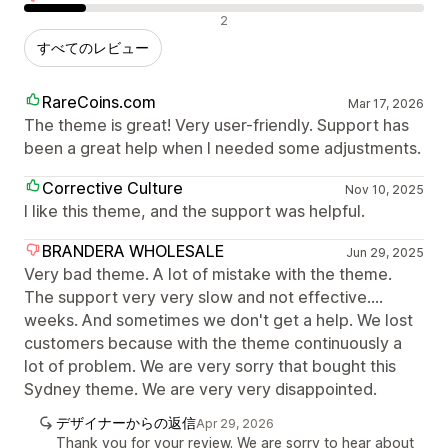
否定的なレビュー
2
すべてのレビュー
RareCoins.com
Mar 17, 2026
The theme is great! Very user-friendly. Support has
been a great help when I needed some adjustments.
Corrective Culture
Nov 10, 2025
I like this theme, and the support was helpful.
BRANDERA WHOLESALE
Jun 29, 2025
Very bad theme. A lot of mistake with the theme.
The support very very slow and not effective....
weeks. And sometimes we don't get a help. We lost
customers because with the theme continuously a
lot of problem. We are very sorry that bought this
Sydney theme. We are very very disappointed.
デザイナーからの返信
Apr 29, 2026
Thank you for your review. We are sorry to hear about