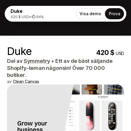
Duke
Visa demo
Prova
420 $ USD
•
94%
Duke
420 $
USD
Del av
Symmetry
•
Ett av de bäst säljande
Shopify-teman någonsin! Över 70 000
butiker.
av
Clean Canvas