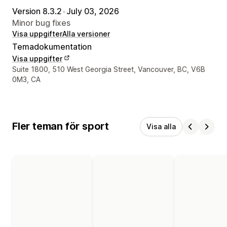
Version 8.3.2
•
July 03, 2026
Minor bug fixes
Visa uppgifter
Alla versioner
Temadokumentation
Visa uppgifter
Designerns kontaktuppgifter
Suite 1800, 510 West Georgia Street, Vancouver, BC, V6B
0M3, CA
Fler teman för sport
Visa alla