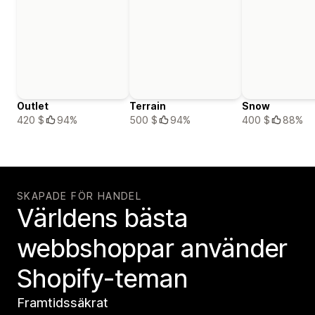
Outlet
Terrain
Snow
420 $
94%
500 $
94%
400 $
88%
SKAPADE FÖR HANDEL
Världens bästa
webbshoppar använder
Shopify-teman
Framtidssäkrat