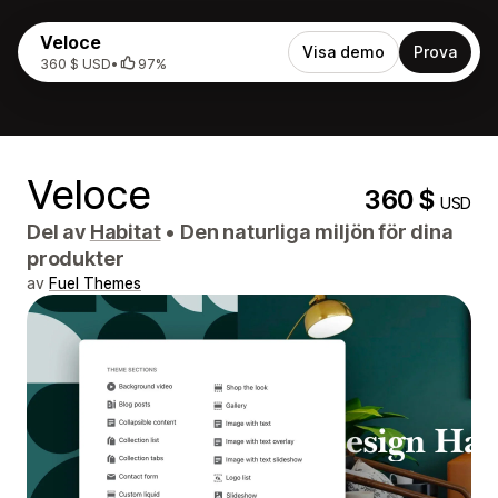
Veloce
Visa demo
Prova
360 $ USD
•
97%
Veloce
360 $
USD
Del av
Habitat
•
Den naturliga miljön för dina
produkter
av
Fuel Themes