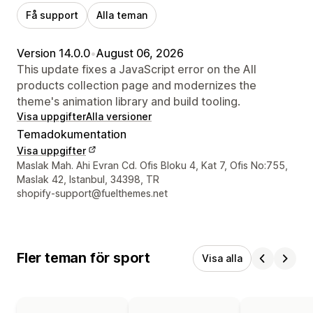
Få support
Alla teman
Version 14.0.0
•
August 06, 2026
This update fixes a JavaScript error on the All
products collection page and modernizes the
theme's animation library and build tooling.
Visa uppgifter
Alla versioner
Temadokumentation
Visa uppgifter
Designerns kontaktuppgifter
Maslak Mah. Ahi Evran Cd. Ofis Bloku 4, Kat 7, Ofis No:755,
Maslak 42, Istanbul, 34398, TR
shopify-support@fuelthemes.net
Fler teman för sport
Visa alla