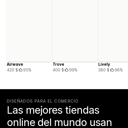
Airwave
Trove
Lively
420 $
95%
400 $
99%
380 $
98%
DISEÑADOS PARA EL COMERCIO
Las mejores tiendas
online del mundo usan