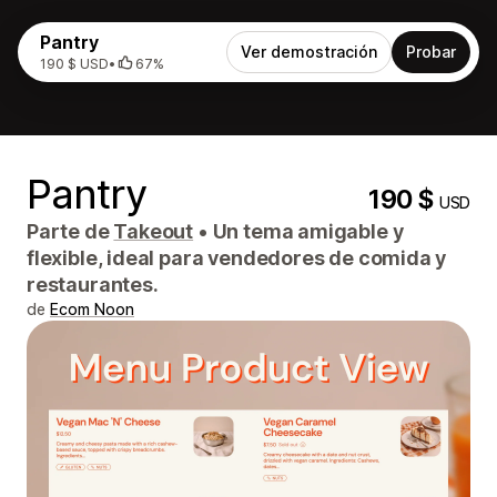
Pantry
Ver demostración
Probar
190 $ USD
•
67%
Pantry
190 $
USD
Parte de
Takeout
•
Un tema amigable y
flexible, ideal para vendedores de comida y
restaurantes.
de
Ecom Noon