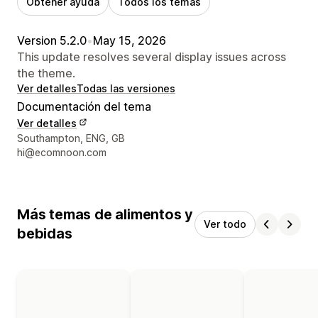
Obtener ayuda
Todos los temas
Version 5.2.0
•
May 15, 2026
This update resolves several display issues across
the theme.
Ver detalles
Todas las versiones
Documentación del tema
Ver detalles
Detalles de contacto del diseñador
Southampton, ENG, GB
hi@ecomnoon.com
Más temas de alimentos y
Ver todo
bebidas