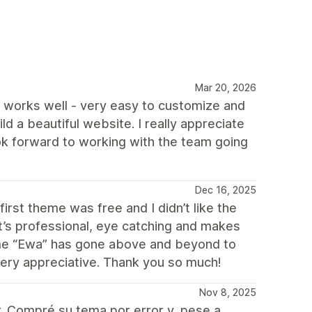
Mar 20, 2026
e works well - very easy to customize and
ld a beautiful website. I really appreciate
ok forward to working with the team going
Dec 16, 2025
irst theme was free and I didn’t like the
 it’s professional, eye catching and makes
heme “Ewa” has gone above and beyond to
very appreciative. Thank you so much!
Nov 8, 2025
. Compré su tema por error y, pese a