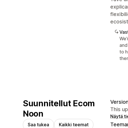
explica
flexibi
ecosis
Vast
We’
and 
to 
the
Suunnitellut Ecom
Version
This up
Noon
Näytä t
Teeman
Saa tukea
Kaikki teemat