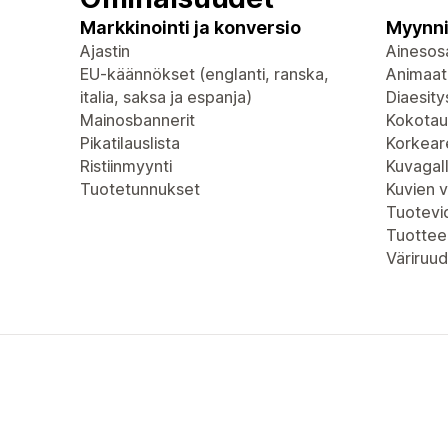
Markkinointi ja konversio
Myynni
Ajastin
Ainesosa
EU-käännökset (englanti, ranska,
Animaat
italia, saksa ja espanja)
Diaesity
Mainosbannerit
Kokotau
Pikatilauslista
Korkeare
Ristiinmyynti
Kuvagall
Tuotetunnukset
Kuvien 
Tuotevi
Tuottee
Väriruud