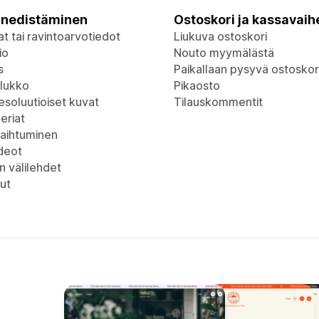
nedistäminen
Ostoskori ja kassavaih
t tai ravintoarvotiedot
Liukuva ostoskori
io
Nouto myymälästä
s
Paikallaan pysyvä ostoskor
lukko
Pikaosto
soluutioiset kuvat
Tilauskommentit
eriat
vaihtuminen
deot
n välilehdet
ut