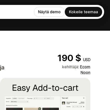
Näytä demo
Kokeile teemaa
190 $
USD
ja
kehittäjä:
Ecom
Noon