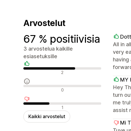
Arvostelut
67 % positiivisia
Dott
All in 
3 arvostelua kaikille
very ea
esiasetuksille
having 
forwar
Positiiviset arvostelut
2
MY 
Hey The
Neutraalit arvostelut
0
turn ou
me trul
Negatiiviset arvostelut
1
assist 
Kaikki arvostelut
Mi T
Tuve u