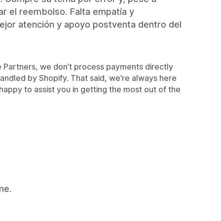
zar el reembolso. Falta empatía y
mejor atención y apoyo postventa dentro del
me Partners, we don’t process payments directly
 handled by Shopify. That said, we’re always here
appy to assist you in getting the most out of the
me.