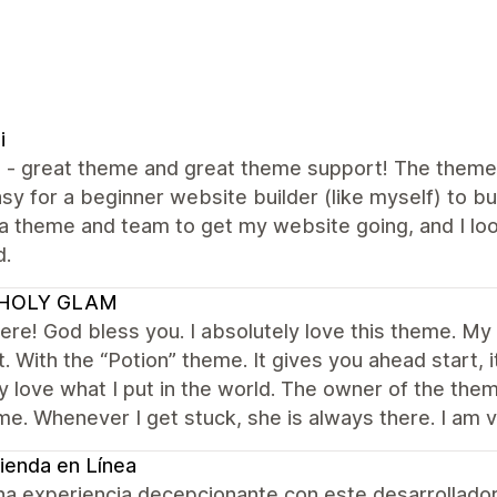
i
all - great theme and great theme support! The them
sy for a beginner website builder (like myself) to bui
a theme and team to get my website going, and I lo
d.
HOLY GLAM
re! God bless you. I absolutely love this theme. My f
t. With the “Potion” theme. It gives you ahead start,
y love what I put in the world. The owner of the t
me. Whenever I get stuck, she is always there. I am 
ienda en Línea
na experiencia decepcionante con este desarrollador