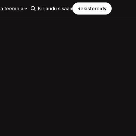
aa teemoja
Kirjaudu sisään
Rekisteröidy