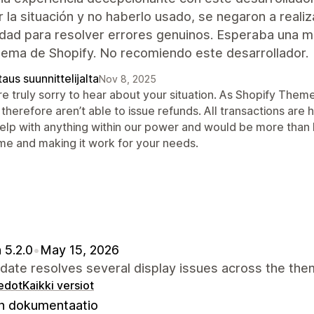
r la situación y no haberlo usado, se negaron a reali
lidad para resolver errores genuinos. Esperaba una 
tema de Shopify. No recomiendo este desarrollador.
aus suunnittelijalta
Nov 8, 2025
re truly sorry to hear about your situation. As Shopify The
therefore aren’t able to issue refunds. All transactions are
help with anything within our power and would be more than h
me and making it work for your needs.
 5.2.0
•
May 15, 2026
date resolves several display issues across the the
iedot
Kaikki versiot
 dokumentaatio