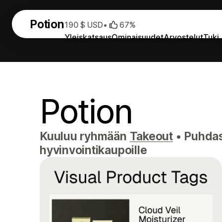
Potion
190 $ USD
•
67%
Yleiskatsaus
Ominaisuudet
Arvostelut
Tuki
Potion
Kuuluu ryhmään
Takeout
•
Puhdas 
hyvinvointikaupoille