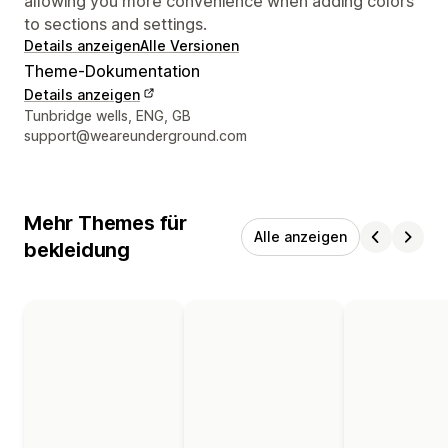
allowing you more convenience when adding colors
to sections and settings.
Details anzeigen
Alle Versionen
Theme-Dokumentation
Details anzeigen
Designer-Kontaktdaten
Tunbridge wells, ENG, GB
support@weareunderground.com
Mehr Themes für
Alle anzeigen
bekleidung