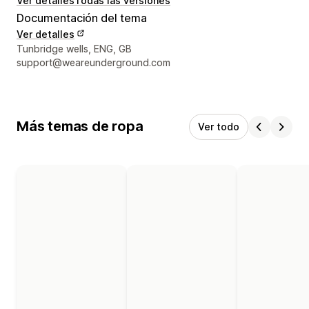
Ver detalles
Todas las versiones
Documentación del tema
Ver detalles
Detalles de contacto del diseñador
Tunbridge wells, ENG, GB
support@weareunderground.com
Más temas de ropa
Ver todo