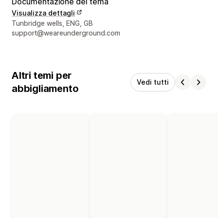
Documentazione del tema
Visualizza dettagli
Recapiti del designer
Tunbridge wells, ENG, GB
support@weareunderground.com
Altri temi per
Vedi tutti
abbigliamento