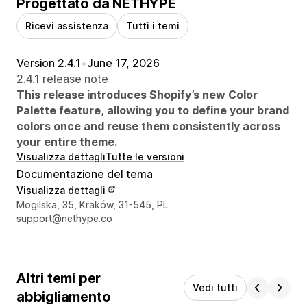
Progettato da NETHYPE
Ricevi assistenza
Tutti i temi
Version 2.4.1
•
June 17, 2026
2.4.1 release note
This release introduces Shopify’s new Color
Palette feature, allowing you to define your brand
colors once and reuse them consistently across
your entire theme.
Visualizza dettagli
Tutte le versioni
Documentazione del tema
Visualizza dettagli
Recapiti del designer
Mogilska, 35, Kraków, 31-545, PL
support@nethype.co
Altri temi per
Vedi tutti
abbigliamento