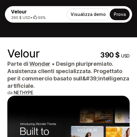
Velour
Visualizza demo
Prova
390 $ USD
•
99%
Velour
390 $
USD
Parte di
Wonder
•
Design pluripremiato.
Assistenza clienti specializzata. Progettato
per il commercio basato sull&#39;intelligenza
artificiale.
da
NETHYPE