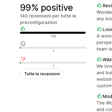
99% positive
Revi
Wonder
140 recensioni per tutte le
any iss
preconfigurazioni
Loo
Recensioni positive
A wond
138
perspec
team is
Recensioni neutrali
1
Wil
Recensioni negative
We love
1
and bui
Tutte le recensioni
websit
custom
Modu
The Won
and con