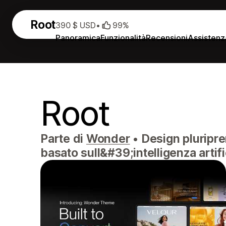
Root
390 $ USD
•
99%
Panoramica
Funzionalità
Recensioni
Assistenz
Root
Parte di
Wonder
•
Design pluriprem
basato sull&#39;intelligenza artifi