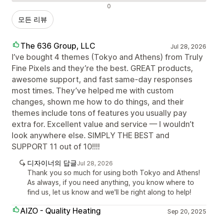
부정적인 리뷰
0
모든 리뷰
The 636 Group, LLC
Jul 28, 2026
I’ve bought 4 themes (Tokyo and Athens) from Truly
Fine Pixels and they’re the best. GREAT products,
awesome support, and fast same-day responses
most times. They’ve helped me with custom
changes, shown me how to do things, and their
themes include tons of features you usually pay
extra for. Excellent value and service — I wouldn’t
look anywhere else. SIMPLY THE BEST and
SUPPORT 11 out of 10!!!!
디자이너의 답글
Jul 28, 2026
Thank you so much for using both Tokyo and Athens!
As always, if you need anything, you know where to
find us, let us know and we'll be right along to help!
AIZO - Quality Heating
Sep 20, 2025