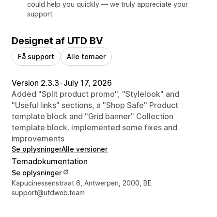
could help you quickly — we truly appreciate your
support.
Designet af UTD BV
Få support
Alle temaer
Version 2.3.3
•
July 17, 2026
Added "Split product promo", "Stylelook" and
"Useful links" sections, a "Shop Safe" Product
template block and "Grid banner" Collection
template block. Implemented some fixes and
improvements
Se oplysninger
Alle versioner
Temadokumentation
Se oplysninger
Se kontaktoplysninger
Kapucinessenstraat 6, Antwerpen, 2000, BE
support@utdweb.team