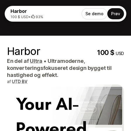
Harbor
Se demo
Prøv
100 $ USD
•
93%
Harbor
100 $
USD
En del af
Ultra
•
Ultramoderne,
konverteringsfokuseret design bygget til
hastighed og effekt.
af
UTD BV