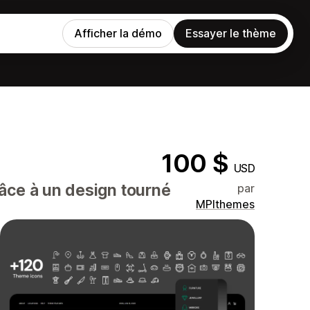
Afficher la démo
Essayer le thème
100 $
USD
ce à un design tourné
par
MPIthemes