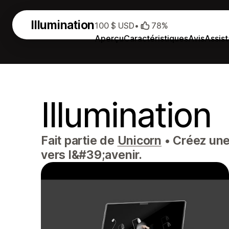
Illumination
100 $ USD
•
78%
Aperçu
Caractéristiques
Avis
Assis
Illumination
Fait partie de
Unicorn
•
Créez une
vers l&#39;avenir.