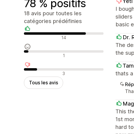
78 % positifs
Yeti
I bough
18 avis pour toutes les
sliders
catégories prédéfinies
basic e
Avis positifs
Dr. 
14
The des
the sup
Avis neutres
1
Tam
Avis négatifs
thats 
3
Tous les avis
Rép
Tha
Mag
This t
1st mo
hard to