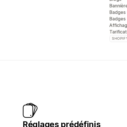
Bannièr
Badges 
Badges 
Afficha
Tarifica
SHOPIF
Réglages prédéfinis