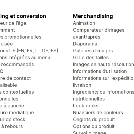
ing et conversion
Merchandising
teur de l’âge
Animation
emment
Comparateur d’images
es promotionnelles
avant/après
roisée
Diaporama
ons UE (EN, FR, IT, DE, ES)
Galeries d’images
ons intégrées au menu
Grille des tailles
s recommandés
Images en haute résolution
AQ
Informations d’utilisation
ire de contact
Informations sur l’expéditio
alisable
livraison
s contextuelles
Ingrédients ou information
onnelles
nutritionnelles
te à gauche
Lookbooks
ure médiatique
Nuanciers de couleurs
r de stock
Onglets du produit
à rebours
Options du produit
Survol d’image