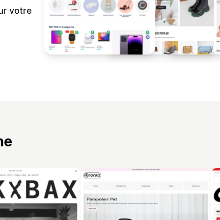
ur votre
me