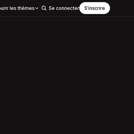
urir les thèmes
Se connecter
S’inscrire