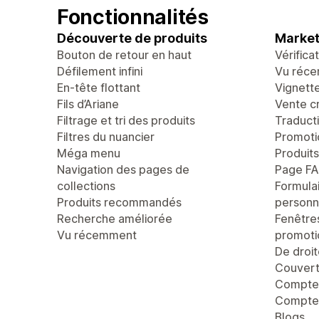
Fonctionnalités
Découverte de produits
Market
Bouton de retour en haut
Vérifica
Défilement infini
Vu réc
En-tête flottant
Vignett
Fils d’Ariane
Vente c
Filtrage et tri des produits
Traducti
Filtres du nuancier
Promoti
Méga menu
Produit
Navigation des pages de
Page F
collections
Formula
Produits recommandés
personn
Recherche améliorée
Fenêtre
Vu récemment
promoti
De droi
Couvert
Compteu
Compte 
Blogs