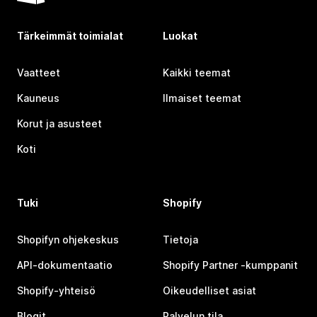
Tärkeimmät toimialat
Luokat
Vaatteet
Kaikki teemat
Kauneus
Ilmaiset teemat
Korut ja asusteet
Koti
Tuki
Shopify
Shopifyn ohjekeskus
Tietoja
API-dokumentaatio
Shopify Partner ‑kumppanit
Shopify-yhteisö
Oikeudelliset asiat
Blogit
Palvelun tila