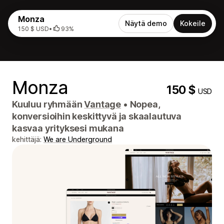
Monza
Näytä demo
Kokeile
150 $ USD
•
93%
Monza
150 $
USD
Kuuluu ryhmään
Vantage
•
Nopea,
konversioihin keskittyvä ja skaalautuva
kasvaa yrityksesi mukana
kehittäjä:
We are Underground