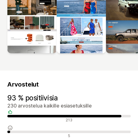
Arvostelut
93 % positiivisia
230 arvostelua kaikille esiasetuksille
Positiiviset arvostelut
213
Neutraalit arvostelut
5