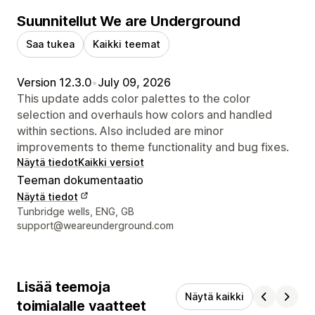
Suunnitellut We are Underground
Saa tukea
Kaikki teemat
Version 12.3.0
•
July 09, 2026
This update adds color palettes to the color
selection and overhauls how colors and handled
within sections. Also included are minor
improvements to theme functionality and bug fixes.
Näytä tiedot
Kaikki versiot
Teeman dokumentaatio
Näytä tiedot
Suunnittelijan yhteystiedot
Tunbridge wells, ENG, GB
support@weareunderground.com
Lisää teemoja
Näytä kaikki
toimialalle vaatteet