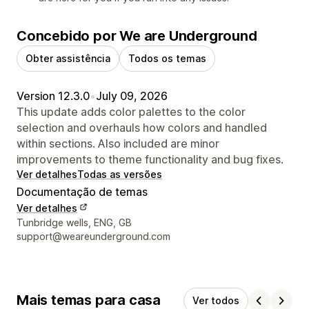
Concebido por We are Underground
Obter assistência
Todos os temas
Version 12.3.0
•
July 09, 2026
This update adds color palettes to the color
selection and overhauls how colors and handled
within sections. Also included are minor
improvements to theme functionality and bug fixes.
Ver detalhes
Todas as versões
Documentação de temas
Ver detalhes
Detalhes de contacto do designer
Tunbridge wells, ENG, GB
support@weareunderground.com
Mais temas para casa
Ver todos