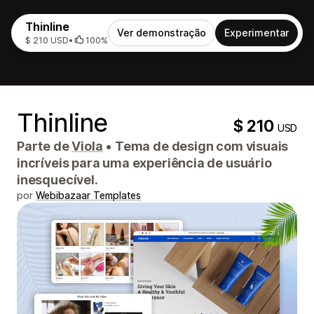
Thinline
Ver demonstração
Experimentar
$ 210 USD
•
100%
Thinline
$ 210
USD
Parte de
Viola
•
Tema de design com visuais
incríveis para uma experiência de usuário
inesquecível.
por
Webibazaar Templates