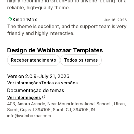
highly recommend GreenHub to anyone looking for a
reliable, high-quality theme.
KinderMox
Jun 16, 2026
The theme is excellent, and the support team is very
friendly and highly interactive.
Design de Webibazaar Templates
Receber atendimento
Todos os temas
Version 2.0.9
•
July 21, 2026
Ver informações
Todas as versões
Documentação de temas
Ver informações
Informações de contato do designer
403, Amora Arcade, Near Mouni International School,, Utran,
Surat, Gujarat 394105, Surat, GJ, 394105, IN
info@webibazaar.com