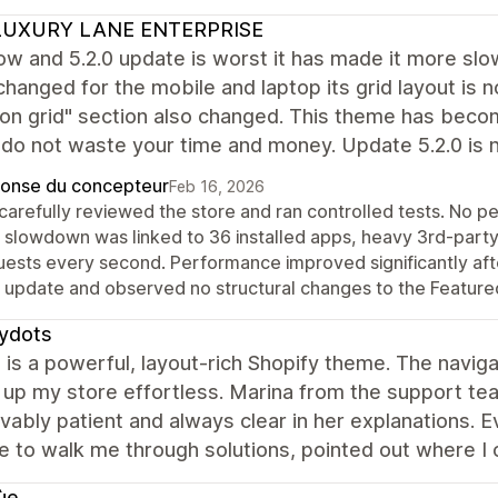
UXURY LANE ENTERPRISE
ow and 5.2.0 update is worst it has made it more slo
changed for the mobile and laptop its grid layout is 
ion grid" section also changed. This theme has beco
do not waste your time and money. Update 5.2.0 is 
onse du concepteur
Feb 16, 2026
carefully reviewed the store and ran controlled tests. No 
 slowdown was linked to 36 installed apps, heavy 3rd-party 
uests every second. Performance improved significantly afte
t update and observed no structural changes to the Featured
tydots
is a powerful, layout‑rich Shopify theme. The navig
 up my store effortless. Marina from the support te
vably patient and always clear in her explanations. E
e to walk me through solutions, pointed out where I
ùe