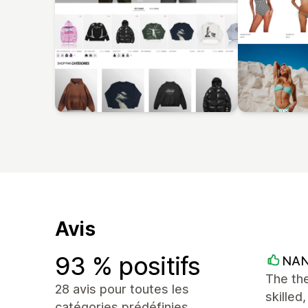
Avis
93 % positifs
NA
The the
28 avis pour toutes les
skilled
catégories prédéfinies