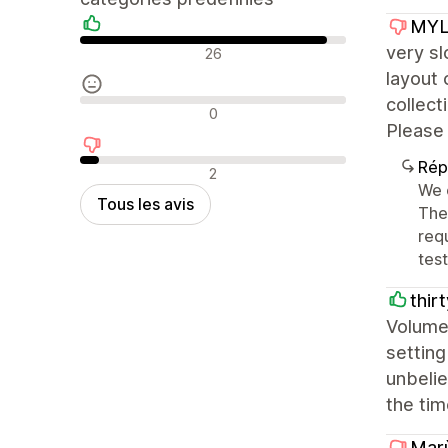
MYL
Avis positifs
very sl
26
layout 
collect
Avis neutres
0
Please 
Rép
Avis négatifs
2
We 
Tous les avis
The
req
tes
thir
Volume 
setting
unbelie
the tim
Mar