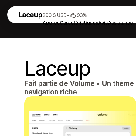
Laceup
290 $ USD
•
93%
Aperçu
Caractéristiques
Avis
Assistance
Laceup
Fait partie de
Volume
•
Un thème a
navigation riche