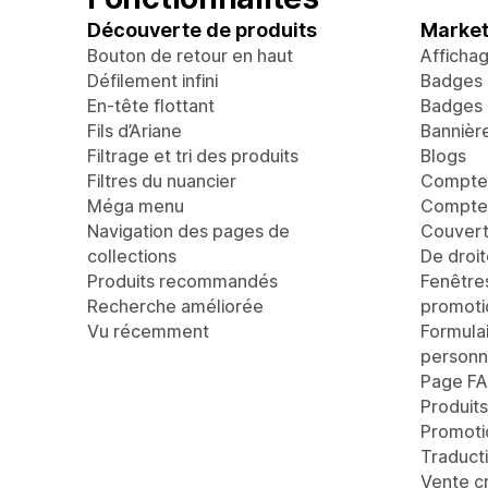
Découverte de produits
Market
Bouton de retour en haut
Afficha
Défilement infini
Badges 
En-tête flottant
Badges 
Fils d’Ariane
Bannièr
Filtrage et tri des produits
Blogs
Filtres du nuancier
Compte 
Méga menu
Compteu
Navigation des pages de
Couvert
collections
De droi
Produits recommandés
Fenêtre
Recherche améliorée
promoti
Vu récemment
Formula
personn
Page F
Produit
Promoti
Traducti
Vente c