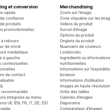
ing et conversion
Merchandising
ge rapide
Zoom sur l’image
de confiance
Zone cliquable sur les ima
de produits
Vidéos du produit
es promotionnelles
Survol d’image
Options du produit
à rebours
Onglets du produit
r de stock
Nuanciers de couleurs
ure médiatique
Lookbooks
te à gauche
Ingrédients ou information
s contextuelles
nutritionnelles
onnelles
Informations sur l’expéditio
ire de contact
livraison
alisable
Informations d’utilisation
AQ
Images en haute résolution
s recommandés
Grille des tailles
ons intégrées au menu
Galeries d’images
ons UE (EN, FR, IT, DE, ES)
Diaporama
roisée
Comparateur d’images