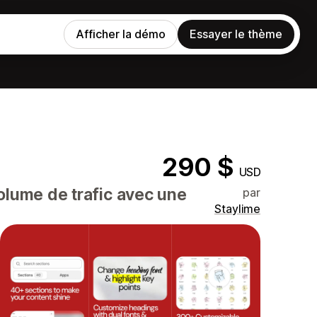
Afficher la démo
Essayer le thème
290 $
USD
olume de trafic avec une
par
Staylime