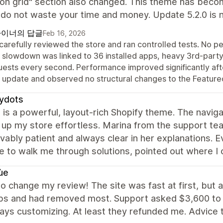
ion grid" section also changed. This theme has beco
do not waste your time and money. Update 5.2.0 is 
이너의 답글
Feb 16, 2026
carefully reviewed the store and ran controlled tests. No 
 slowdown was linked to 36 installed apps, heavy 3rd-party 
uests every second. Performance improved significantly afte
t update and observed no structural changes to the Featured
tydots
is a powerful, layout‑rich Shopify theme. The navig
 up my store effortless. Marina from the support te
vably patient and always clear in her explanations. E
e to walk me through solutions, pointed out where I
ùe
to change my review! The site was fast at first, but 
ps and had removed most. Support asked $3,600 to fi
ys customizing. At least they refunded me. Advice to 