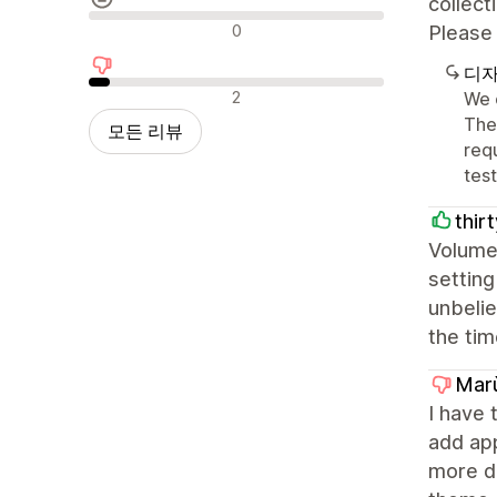
collect
중립적인 리뷰
0
Please 
디자
부정적인 리뷰
2
We 
The
모든 리뷰
req
tes
thir
Volume 
setting
unbelie
the tim
Mar
I have 
add ap
more da