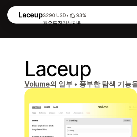
Laceup
$290 USD
•
93%
개요
특징
리뷰
지원
Laceup
Volume
의 일부
•
풍부한 탐색 기능을