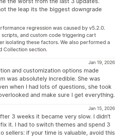
me the worst from the last 3 updates.
not the leap its the biggest downgrade
performance regression was caused by v5.2.0.
scripts, and custom code triggering cart
r isolating these factors. We also performed a
 Collection section.
Jan 19, 2026
ation and customization options made
am was absolutely incredible. She was
ven when I had lots of questions, she took
 overlooked and make sure I get everything.
Jan 15, 2026
after 3 weeks it became very slow. I didn’t
x it. I had to switch themes and spend 3
sellers: if your time is valuable, avoid this