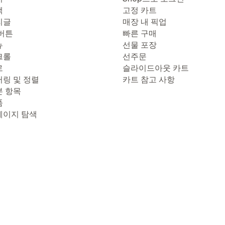
색
고정 카트
리글
매장 내 픽업
 버튼
빠른 구매
뉴
선물 포장
크롤
선주문
로
슬라이드아웃 카트
터링 및 정렬
카트 참고 사항
본 항목
품
페이지 탐색