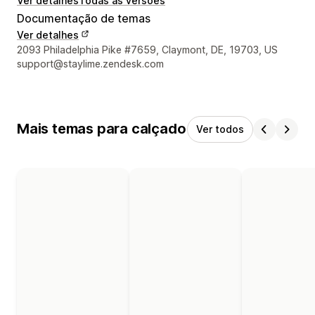
Ver detalhes
Todas as versões
Documentação de temas
Ver detalhes
Detalhes de contacto do designer
2093 Philadelphia Pike #7659, Claymont, DE, 19703, US
support@staylime.zendesk.com
Mais temas para calçado
Ver todos