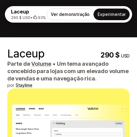
Laceup
Ver demonstração
Experimentar
290 $ USD
•
93%
Laceup
290 $
USD
Parte de
Volume
•
Um tema avançado
concebido para lojas com um elevado volume
de vendas e uma navegação rica.
por
Staylime